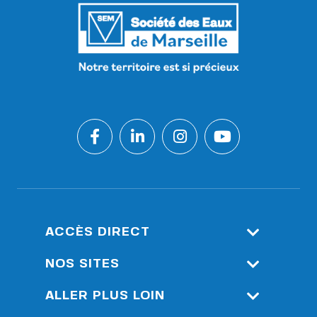
ACCÈS DIRECT
Espace Client
NOS SITES
Accès Réservé : Outils De
Société Eau De Marseille
ALLER PLUS LOIN
Supervision Durance
Métropole