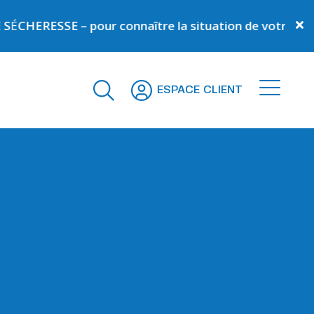
SE – pour connaître la situation de votre commune –
C
ESPACE CLIENT