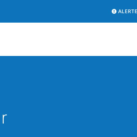
ALERTE S
É
CHERES
r