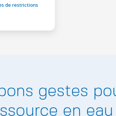
s de restrictions
bons gestes po
essource en eau