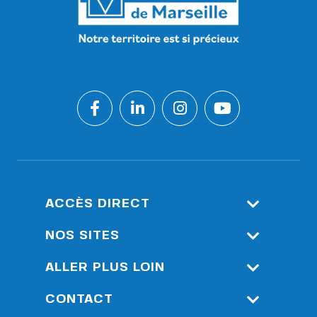
ACCÈS DIRECT
Espace Client
NOS SITES
Accès Réservé : Outils De
Société Eau De Marseille
ALLER PLUS LOIN
Supervision Durance
Métropole
Nos Actualités
CONTACT
Vivaïgo