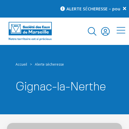
ALERTE S
É
CHERESSE – pour conn
Accueil
>
Alerte sécheresse
Gignac-la-Nerthe