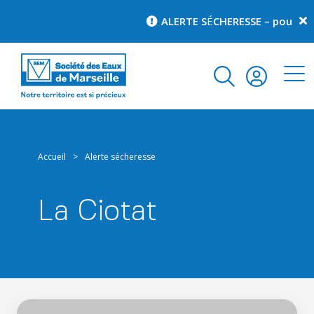
ALERTE S
É
CHERESSE – pour conn
Accueil
>
Alerte sécheresse
La Ciotat