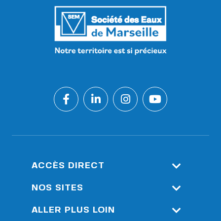
ACCÈS DIRECT
Espace Client
NOS SITES
Accès Réservé : Outils De
Société Eau De Marseille
ALLER PLUS LOIN
Supervision Durance
Métropole