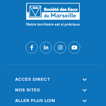
ACCÈS DIRECT
Espace Client
NOS SITES
Accès Réservé : Outils De
Société Eau De Marseille
ALLER PLUS LOIN
Supervision Durance
Métropole