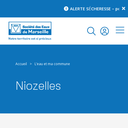
ALERTE S
É
CHERESSE – pour co
Accueil
>
L’eau et ma commune
Niozelles