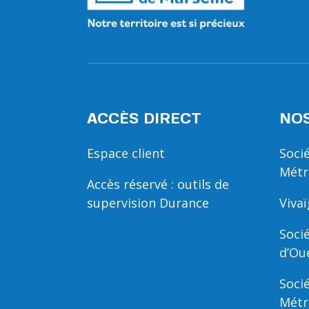
ACCÈS DIRECT
NOS
Espace client
Soci
Métr
Accès réservé : outils de
supervision Durance
Viva
Soci
d’Ou
Soci
Métr