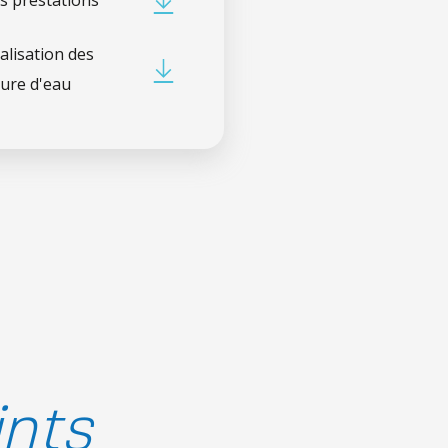
es prestations
alisation des
ture d'eau
ints