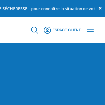
SE – pour connaître la situation de votre commune –
C
ESPACE CLIENT